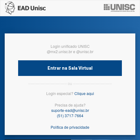
Login unificado UNISC
@mx2.unisc.br e @unisc.br
Entrar na Sala Virtual
------------------------------- ou -------------------------------
Login especial?
Clique aqui
Precisa de ajuda?
suporte-ead@unisc.br
(51) 3717-7664
Política de privacidade